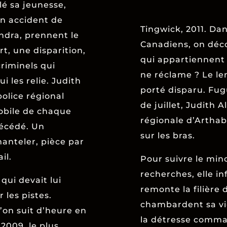
lé sa jeunesse,
un accident de
Tingwick, 2011. Da
andra, prennent le
Canadiens, on déc
t, une disparition,
qui appartiennent
criminels qui
ne réclame ? Le le
ui les relie. Judith
porté disparu. Fu
police régional
de juillet, Judith A
mobile de chaque
régionale d’Artha
récédé. Un
sur les bras.
anteler, pièce par
il.
Pour suivre le minc
recherches, elle i
qui devait lui
remonte la filière 
 les pistes.
chambardent sa vi
’on suit d’heure en
la détresse comman
 2009, le plus