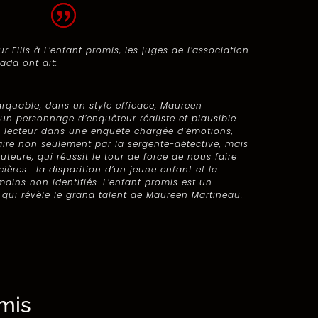
ur Ellis à L’enfant promis, les juges de l’association
ada ont dit:
rquable, dans un style efficace, Maureen
n personnage d’enquêteur réaliste et plausible.
le lecteur dans une enquête chargée d’émotions,
re non seulement par la sergente-détective, mais
auteure, qui réussit le tour de force de nous faire
ières : la disparition d’un jeune enfant et la
ains non identifiés. L’enfant promis est un
, qui révèle le grand talent de Maureen Martineau.
omis