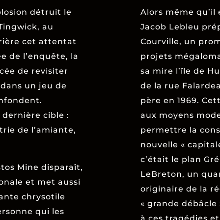
osion détruit le
Alors même qu’il e
Tingwick, au
Jacob Lebleu pré
ière cet attentat
Courville, un pro
 de l’enquête, la
projets mégaloma
cée de revisiter
sa mire l’île de H
e dans un jeu de
de la rue Falarde
onfondent.
père en 1969. Cet
dernière cible :
aux moyens modes
rie de l’amiante,
permettre la cons
nouvelle « capital
c’était le plan Gr
tos Mine disparaît,
LeBreton, un quar
onale et met aussi
originaire de la ré
ante chrysotile
« grande débâcle »
ersonne qui les
à ces tragédies e