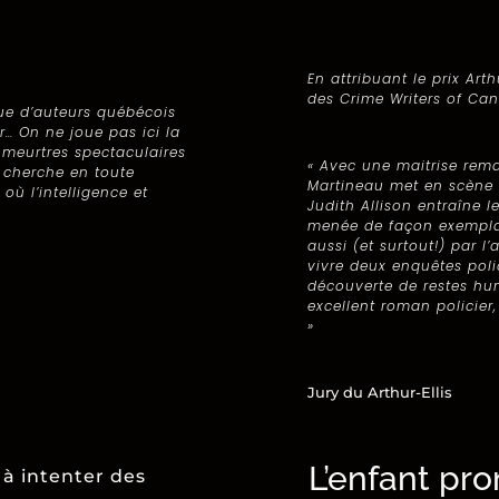
En attribuant le prix Arth
des Crime Writers of Can
gue d’auteurs québécois
r… On ne joue pas ici la
 meurtres spectaculaires
« Avec une maitrise rema
 cherche en toute
Martineau met en scène u
où l’intelligence et
Judith Allison entraîne 
menée de façon exemplai
aussi (et surtout!) par l’
vivre deux enquêtes polic
découverte de restes hum
excellent roman policier
»
Jury du Arthur-Ellis
L’enfant pr
 à intenter des